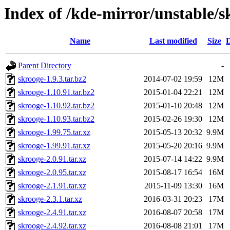
Index of /kde-mirror/unstable/s
Name
Last modified
Size
D
Parent Directory
-
skrooge-1.9.3.tar.bz2
2014-07-02 19:59
12M
skrooge-1.10.91.tar.bz2
2015-01-04 22:21
12M
skrooge-1.10.92.tar.bz2
2015-01-10 20:48
12M
skrooge-1.10.93.tar.bz2
2015-02-26 19:30
12M
skrooge-1.99.75.tar.xz
2015-05-13 20:32
9.9M
skrooge-1.99.91.tar.xz
2015-05-20 20:16
9.9M
skrooge-2.0.91.tar.xz
2015-07-14 14:22
9.9M
skrooge-2.0.95.tar.xz
2015-08-17 16:54
16M
skrooge-2.1.91.tar.xz
2015-11-09 13:30
16M
skrooge-2.3.1.tar.xz
2016-03-31 20:23
17M
skrooge-2.4.91.tar.xz
2016-08-07 20:58
17M
skrooge-2.4.92.tar.xz
2016-08-08 21:01
17M